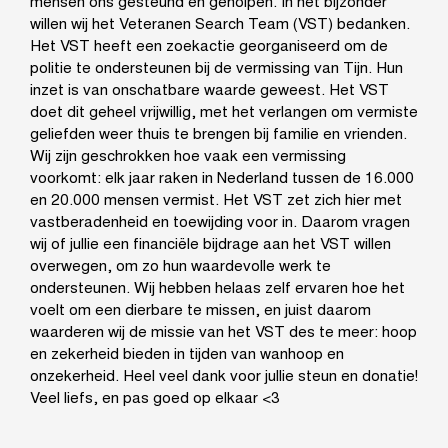
mensen ons gesteund en geholpen. In het bijzonder
willen wij het Veteranen Search Team (VST) bedanken.
Het VST heeft een zoekactie georganiseerd om de
politie te ondersteunen bij de vermissing van Tijn. Hun
inzet is van onschatbare waarde geweest. Het VST
doet dit geheel vrijwillig, met het verlangen om vermiste
geliefden weer thuis te brengen bij familie en vrienden.
Wij zijn geschrokken hoe vaak een vermissing
voorkomt: elk jaar raken in Nederland tussen de 16.000
en 20.000 mensen vermist. Het VST zet zich hier met
vastberadenheid en toewijding voor in. Daarom vragen
wij of jullie een financiële bijdrage aan het VST willen
overwegen, om zo hun waardevolle werk te
ondersteunen. Wij hebben helaas zelf ervaren hoe het
voelt om een dierbare te missen, en juist daarom
waarderen wij de missie van het VST des te meer: hoop
en zekerheid bieden in tijden van wanhoop en
onzekerheid. Heel veel dank voor jullie steun en donatie!
Veel liefs, en pas goed op elkaar <3