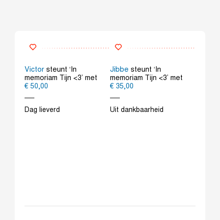
eunt
Victor
steunt ‘In
Jibbe
steunt ‘In
Natasja
<3’
memoriam Tijn <3’ met
memoriam Tijn <3’ met
memoria
€ 50,00
€ 35,00
€ 10,00
Dag lieverd
Uit dankbaarheid
Alle lie
n de
de fami
een.
van Tijn
am
eft .
.