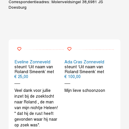
Correspondentieadres: Molenveldsingel 38,6981 JS
Doesburg
Poel
Eveline Zonneveld
Ada Cras Zonneveld
Laura 
an
steunt ‘Uit naam van
steunt ‘Uit naam van
steunt 
et
Roland Smeenk’ met
Roland Smeenk’ met
Roland
€ 25,00
€ 100,00
€ 25,00
Veel dank voor jullie
Mijn lieve schoonzoon
Dit goe
inzet bij de zoektocht
kan wo
naar Roland , de man
van mijn nichtje Heleen!
* dat hij de rust heeft
gevonden waar hij naar
op zoek was*.