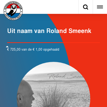
Uit naam van Roland Smeenk
€ 725,00 van de € 1,00 opgehaald