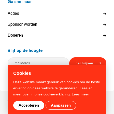
Ga snel naar
Acties
Sponsor worden
Doneren
Blijf op de hoogte
Inschrijven
Cookies
Volg ons
Deze website maakt gebruik van cookies om de beste
ervaring op deze website te garanderen. Lees er
meer over in onze cookieverklaring.
Lees meer
© 2026 Veteranen Search Team. Alle rechten voorbehouden
Accepteren
Aanpassen
Algemene voorwaarden
Privacy beleid
Cookies