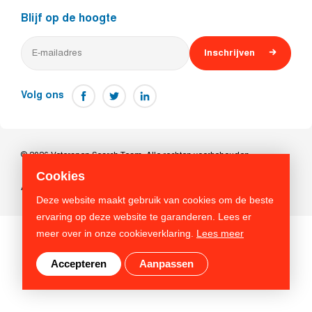
Blijf op de hoogte
Inschrijven
Volg ons
© 2026 Veteranen Search Team. Alle rechten voorbehouden
Cookies
Algemene voorwaarden
Privacy beleid
Cookies
Deze website maakt gebruik van cookies om de beste
ervaring op deze website te garanderen. Lees er
meer over in onze cookieverklaring.
Lees meer
Accepteren
Aanpassen