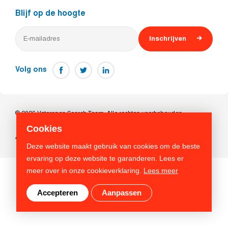
Blijf op de hoogte
Inschrijven
Volg ons
© 2026 Veteranen Search Team. Alle rechten voorbehouden
Cookies
Algemene voorwaarden
Privacy beleid
Cookies
Deze website maakt gebruik van cookies om de beste
ervaring op deze website te garanderen. Lees er
meer over in onze cookieverklaring.
Lees meer
Accepteren
Aanpassen