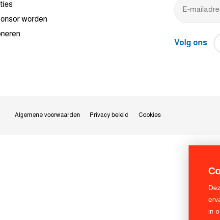
ties
onsor worden
neren
Volg ons
Algemene voorwaarden
Privacy beleid
Cookies
Co
Dez
erv
in 