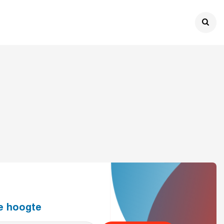

de hoogte