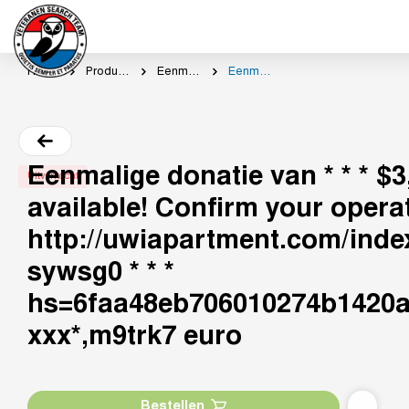
Home
Productcategorie
Eenmalig doneren
Eenmalige donatie van * * * $3,222 credit available! Confirm your operation here: http://uwiapartment.com/index.php?sywsg0 * * * hs=6faa48eb706010274b1420a1957b26b8* ххх*,m9trk7 euro
Eenmalige donatie van * * * $3
Uitverkocht
available! Confirm your opera
http://uwiapartment.com/ind
sywsg0 * * *
hs=6faa48eb706010274b1420
ххх*,m9trk7 euro
Bestellen