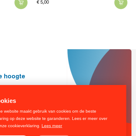
€
5,
00
de hoogte
Inschrijven
okies
e website maakt gebruik van cookies om de beste
aring op deze website te garanderen. Lees er meer over
onze cookieverklaring.
Lees meer