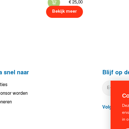
€
25,
00
Bekijk meer
a snel naar
Blijf op 
ties
onsor worden
Co
neren
Dez
Volg ons
erv
in 