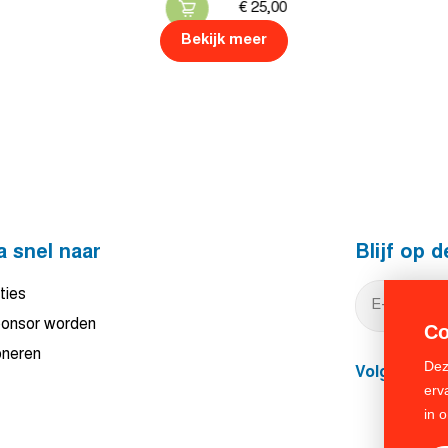
€
25,
00
Bekijk meer
a snel naar
Blijf op 
ties
onsor worden
Co
neren
Dez
Volg ons
erv
in 