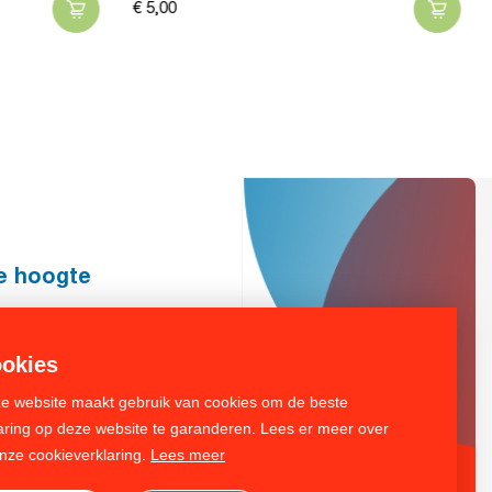
€
5,
00
de hoogte
Inschrijven
okies
e website maakt gebruik van cookies om de beste
aring op deze website te garanderen. Lees er meer over
onze cookieverklaring.
Lees meer