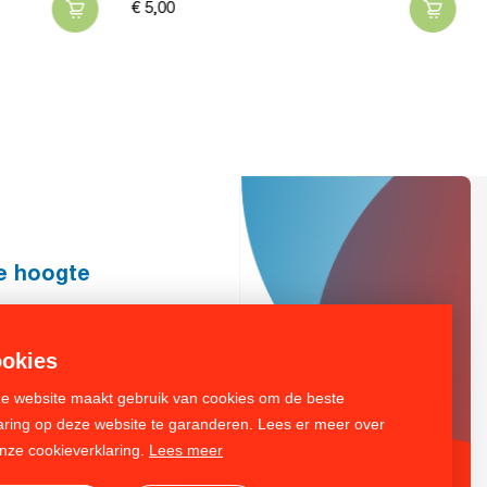
€
5,
00
de hoogte
Inschrijven
okies
e website maakt gebruik van cookies om de beste
aring op deze website te garanderen. Lees er meer over
onze cookieverklaring.
Lees meer