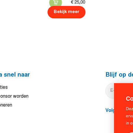
€
25,
00
Bekijk meer
a snel naar
Blijf op 
ties
onsor worden
Co
neren
Dez
Volg ons
erv
in 