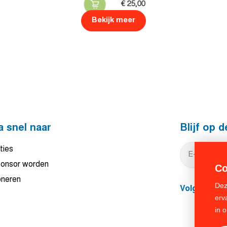
€
25,
00
Bekijk meer
a snel naar
Blijf op 
ties
onsor worden
Co
neren
Dez
Volg ons
erv
in 