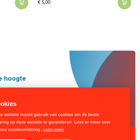
€
5,
00
de hoogte
Inschrijven
okies
e website maakt gebruik van cookies om de beste
aring op deze website te garanderen. Lees er meer over
onze cookieverklaring.
Lees meer