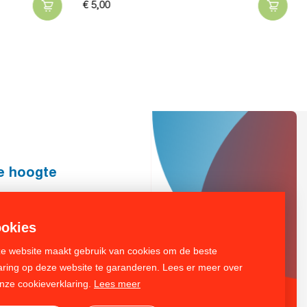
€
5,
00
de hoogte
Inschrijven
okies
e website maakt gebruik van cookies om de beste
aring op deze website te garanderen. Lees er meer over
onze cookieverklaring.
Lees meer