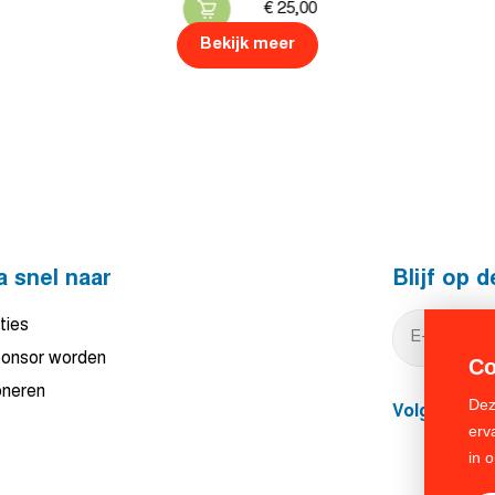
€
25,
00
Bekijk meer
a snel naar
Blijf op 
ties
onsor worden
Co
neren
Dez
Volg ons
erv
in 