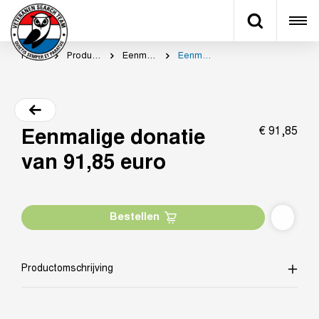
Home
Productcategorie
Eenmalig doneren
Eenmalige donatie van 91,85 euro
€
91,
85
Eenmalige donatie
van 91,85 euro
Bestellen
Productomschrijving